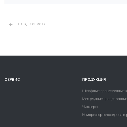
НАЗАД К СПИСКУ
СЕРВИС
ПРОДУКЦИЯ
Шкафные прецизионные к
Межрядные прецизионные
Чиллеры
Компрессорно-конденсато